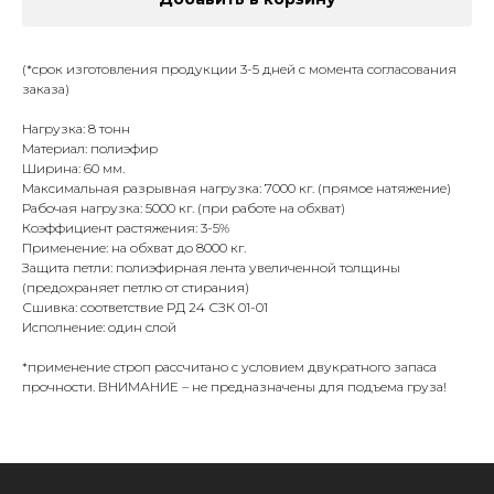
(*срок изготовления продукции 3-5 дней с момента согласования
заказа)
Нагрузка: 8 тонн
Материал: полиэфир
Ширина: 60 мм.
Максимальная разрывная нагрузка: 7000 кг. (прямое натяжение)
Рабочая нагрузка: 5000 кг. (при работе на обхват)
Коэффициент растяжения: 3-5%
Применение: на обхват до 8000 кг.
Защита петли: полиэфирная лента увеличенной толщины
(предохраняет петлю от стирания)
Сшивка: соответствие РД 24 СЗК 01-01
Исполнение: один слой
*применение строп рассчитано с условием двукратного запаса
прочности. ВНИМАНИЕ – не предназначены для подъема груза!