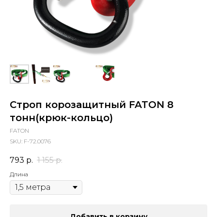
Строп корозащитный FATON 8
тонн(крюк-кольцо)
FATON
SKU:
F-72.0076
793
р.
1 155
р.
Длина
Добавить в корзину