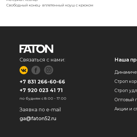
Свободный конец- вплетенный коуш с крюком
Связаться с нами:
Наша пр
Динамиче
Строп ко
+7 831 266-60-66
+7 9
20 023 41 71
Строп уд
по будням с 8:00 - 17:00
Оптовый п
Акции и 
Заявка по e-mail
ga@faton52.ru